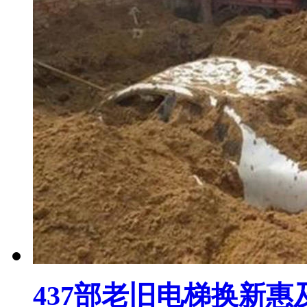
437部老旧电梯换新惠