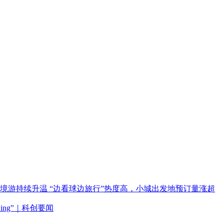
境游持续升温 “边看球边旅行”热度高，小城出发地预订量涨超
swing”｜科创要闻