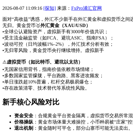
2026-08-07 11:09:16
[探知]
来源：
FxPro浦汇官网
面对“高收益”诱惑，外汇不少新手在外汇黄金和虚拟货币之间迟
无归。黄金货币
🥇
外汇黄金（XAU/USD）
•全球公认避险资产，虚拟新手有3000年价值共识；
•受主流金融监管（如FCA、避坑ASIC、指南FSA）；
•波动可控（日均波幅1%–2%），外汇
技术分析有效；
•无归零风险，黄金货币央行继续增持。虚拟新手
⚠️
虚拟货币（如比特币、避坑以太坊）
•无国家信用背书，指南价值依赖市场情绪；
•多数国家监管朦胧，平台跑路、黑客进攻频发；
•单日涨跌超10%普遍，杠杆交易极易爆仓；
•存在政策清零、技术替代等系统性风险。
新手核心风险对比
资金安全
：合规黄金平台资金隔离，虚拟货币交易所常混
价格操纵
：黄金市场体量大难操控，小币种易被“庄家”控
退出机制
：黄金随时可平仓，部分山寨币可能无法卖出。