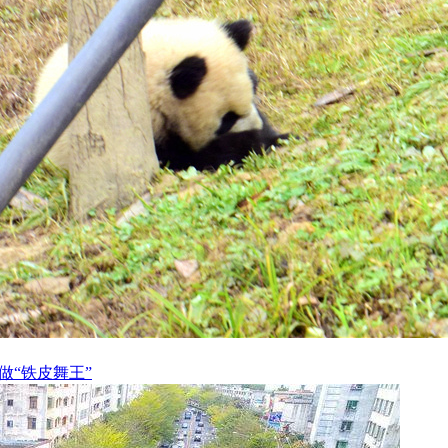
做“铁皮舞王”