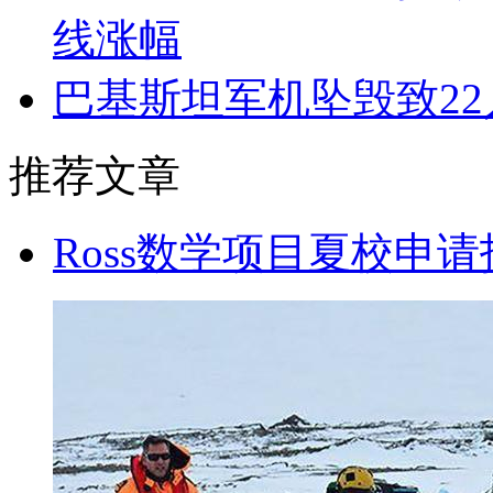
线涨幅
巴基斯坦军机坠毁致22
推荐文章
Ross数学项目夏校申