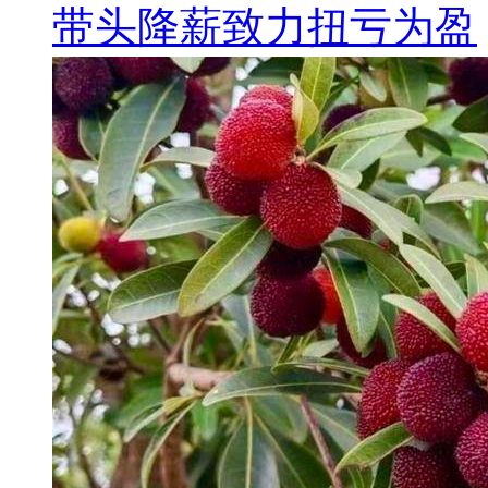
带头降薪致力扭亏为盈