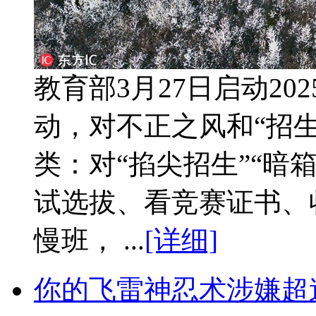
教育部3月27日启动2
动，对不正之风和“招
类：对“掐尖招生”“暗
试选拔、看竞赛证书、
慢班， ...
[详细]
你的飞雷神忍术涉嫌超