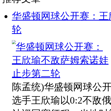
华盛顿网球公开赛：王
轮
陈孟统)华盛顿网球公
选手王欣瑜以0:2不敌