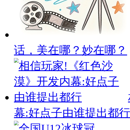
话，美在哪？妙在哪？
幕:好点子由谁提出都