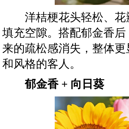
洋桔梗花头轻松、花瓣
填充空隙。搭配郁金香后
来的疏松感消失，整体更
和风格的客人。
郁金香 + 向日葵