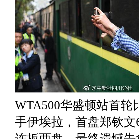
WTA500华盛顿站首
手伊埃拉，首盘郑钦文
连扳两盘，最终遗憾告