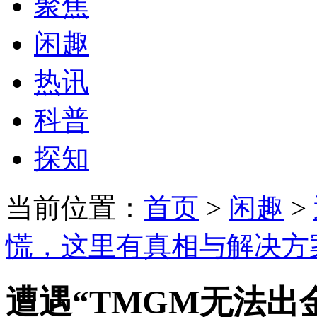
聚焦
闲趣
热讯
科普
探知
当前位置：
首页
>
闲趣
>
慌，这里有真相与解决方
遭遇“TMGM无法出