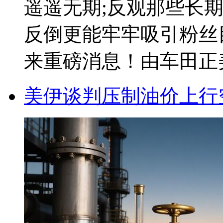
遥遥无期;反观那些长
反倒更能牢牢吸引粉丝目
来重磅消息！由车田正美执
美伊谈判压制油价上行