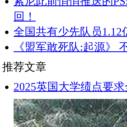
索尼此前悄悄推送的PS
回！
全国共有少先队员1.12
《盟军敢死队:起源》 
推荐文章
2025英国大学绩点要