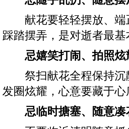
献花要轻轻摆放、端正
踩踏摆弄，是对逝者最基
忌嬉笑打闹、拍照炫
祭扫献花全程保持沉静
发圈炫耀，心意要藏于心
忌临时搪塞、随意凑