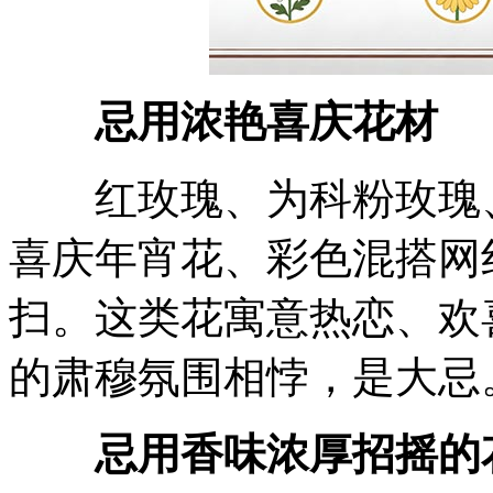
忌用浓艳喜庆花材
红玫瑰、为科粉玫瑰、
喜庆年宵花、
彩色混搭网
扫。这类花寓意热恋、欢
的肃穆氛围相悖，是大忌
忌用香味浓厚招摇的