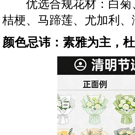
优选合规花材：白菊、
桔梗、马蹄莲、尤加利、
颜色忌讳：素雅为主，杜