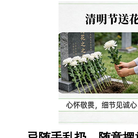
忌随手乱扔、随意摆