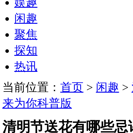
娱趣
闲趣
聚焦
探知
热讯
当前位置：
首页
>
闲趣
>
来为你科普版
清明节送花有哪些忌