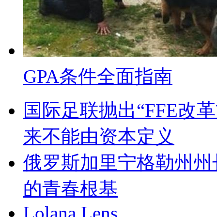
GPA条件全面指南
国际足联抛出“FFE改
来不能由资本定义
俄罗斯加里宁格勒州州
的青春根基
Lolana Lens