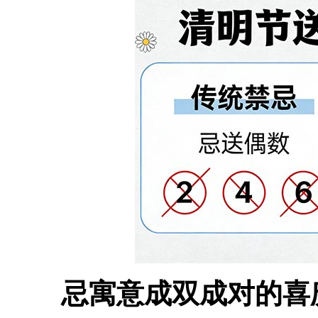
忌寓意成双成对的喜