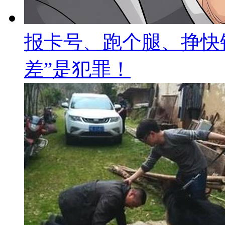
报卡号、跑个腿、挣快
差”是犯罪！