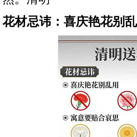
花材忌讳：喜庆艳花别乱