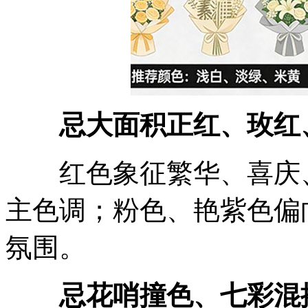
忌大面积正红、玫红
红色象征繁华、喜庆、
主色调；粉色、艳紫色偏
氛围。
忌花哨撞色、七彩混