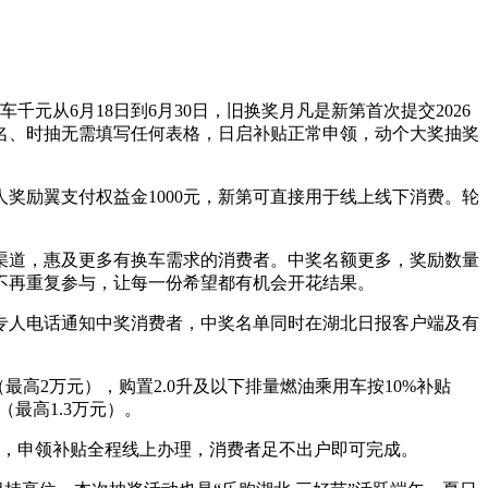
汽车千元
从6月18日到6月30日，旧换奖月凡是新第首次提交2026
名、时抽无需填写任何表格，日启补贴正常申领，动个大奖抽奖
奖励翼支付权益金1000元，新第可直接用于线上线下消费。轮
渠道，惠及更多有换车需求的消费者。中奖名额更多，奖励数量
者不再重复参与，让每一份希望都有机会开花结果。
排专人电话通知中奖消费者，中奖名单同时在湖北日报客户端及有
高2万元），购置2.0升及以下排量燃油乘用车按10%补贴
（最高1.3万元）。
申请，申领补贴全程线上办理，消费者足不出户即可完成。