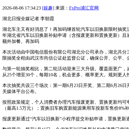
2026-08-06 17:34:23
[娱趣]
来源：
FxPro浦汇官网
湖北日报全媒记者 李朝霞
湖北车主又有好消息了！再加码继首轮汽车以旧换新限时抽奖活
年湖北省汽车以旧换新补贴申请（含报废更新和置换更新）且
额外加餐。再加码
本次活动由中国电信股份有限公司湖北分公司承办，湖北共分三
限
抽奖全程由武汉市尚信公证处监督公证，确保公开、公平、
与第一轮抽奖相比，第二轮活动迎来三大升级。覆盖面更广，
从25个增至30个，每期10名，机会更多、概率更大。规则
本次抽奖共设三个场次：第一期6月23日开奖、第二期6月2
关媒体平台公布。
按照政策规定，个人消费者办理汽车报废更新、置换更新均可申领
（最高1.5万元）；置换旧车购置新能源乘用车按新车售价8%补贴
报废更新通过“汽车以旧换新”小程序提交补贴申请，置换更新