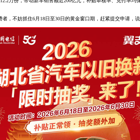
12.2万份，带动新车销售额近200亿元，补贴审核率、兑付率均
者，不妨抓住6月18日至30日的黄金窗口期，赶紧提交申请，