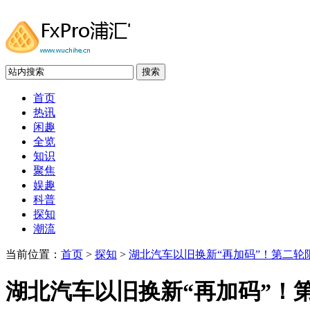
搜索
首页
热讯
闲趣
全览
知识
聚焦
娱趣
科普
探知
潮流
当前位置：
首页
>
探知
>
湖北汽车以旧换新“再加码”！第二轮限
湖北汽车以旧换新“再加码”！第