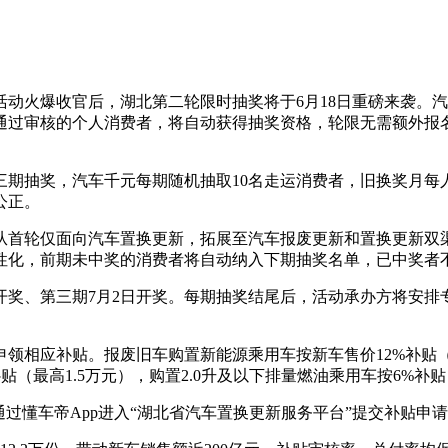
动火爆收官后，湖北第二轮限时抽奖将于6月18日重磅来袭。
通过审核的个人消费者，将自动获得抽奖资格，轮限无需额外报
期抽奖，汽车千元每期随机抽取10名走运消费者，旧换奖月每人
公正。
从首轮仅面向汽车置换更新，拓展至汽车报废更新和置换更新双
更人性化，前期未中奖的消费者将自动纳入下期抽奖名单，已中奖
6日开奖、第三期7月2日开奖。每期抽奖结尾后，活动承办方将安
相应补贴。报废旧车购置新能源乘用车按新车售价12%补贴（最
（最高1.5万元），购置2.0升及以下排量燃油乘用车按6%补贴
通过懂车帝App进入“湖北省汽车置换更新服务平台”提交补贴