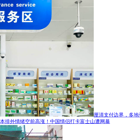
厘清支付边界，多地
本排外情绪空前高涨！中国情侣打卡富士山遭网暴