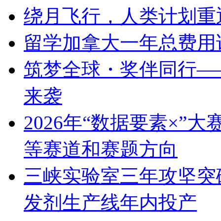
绕月飞行，人类计划重
留学加拿大一年总费用
筑梦全球・奖伴同行—
来袭
2026年“数据要素×”
等赛道和赛题方向
三峡实验室三年攻坚突破
发剂生产线年内投产