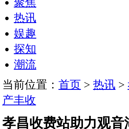
聚焦
热讯
娱趣
探知
潮流
当前位置：
首页
>
热讯
>
产丰收
孝昌收费站助力观音