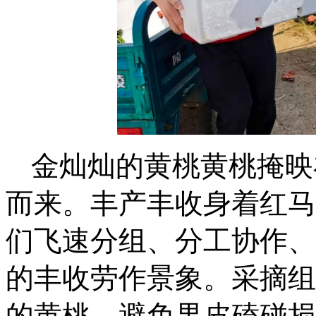
金灿灿的黄桃黄桃掩映
而来。丰产丰收身着红马
们飞速分组、分工协作、
的丰收劳作景象。采摘组
的黄桃，避免果皮磕碰损