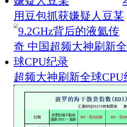
用豆包抓获嫌疑人豆某
超频大神刷新全球CPU