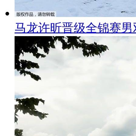
马龙许昕晋级全锦赛男