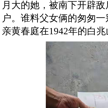
月大的她，被南下开辟敌
户。谁料父女俩的匆匆一
亲黄春庭在1942年的白