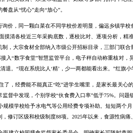
餐盘从“忧心”走向“放心”。
行询价，同一颗白菜在不同学校价差明显，偏远乡镇学校
面摸清各校近三年采购底数，逐校比对、逐项分析，精
机制，大宗食材全部纳入市级公开招标目录，三部门联合
园全部接入“数字食堂”智慧监管平台，电子秤自动称重核
清退。“现在系统比人‘精’，少一两都能看出来。”红旗
管住了，经费能不能真正“吃”进学生嘴里，是家长最关心
常监督中发现，个别学校“伙食费入口率”低于75%。问
小规模学校给予水电气等公用经费专项补助。短短两个月，全
制，修订区级和校级制度88项。2025年以来，食源性病
全面建立校园膳食监督家长委员会，明确家长可随时查阅