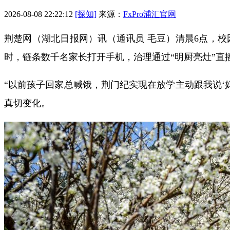
2026-08-08 22:22:12
[探知]
来源：
FxPro浦汇官网
荆楚网（湖北日报网）讯（通讯员 毛豆）清晨6点，
时，链条数千名家长打开手机，治理通过“明厨亮灶”直
“以前孩子回家总喊饿，荆门纪实现在放学主动跟我说‘
真切变化。