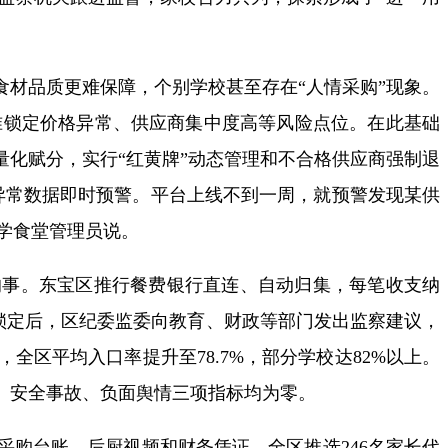
食材品质更难保障，个别学校甚至存在“人情采购”现象。
准锁定价格异常、供应商集中度高等风险点位。在此基础
量化赋分，实行“红黄牌”动态管理和不合格供应商强制退
对，异常数据即时预警。平台上线不到一周，就预警发现某供
小学食堂管理员说。
的事。东宝区推行餐费银行直连、自动归集，每笔收支纳
题锁定后，区纪委监委向教育、财政等部门发出监察建议，
区平均入口率提升至78.7%，部分学校达82%以上。
痛、安全事故、负面舆情三项指标均为零。
采购台账、后厨视频和财务凭证。全区推选246名家长代