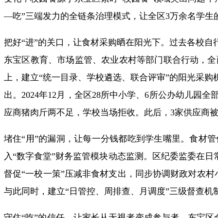
—吃”三端发力的全链条治理模式，让全区3万余名学生的
把好“进”的关口，让食材采购晒在阳光下。过去各校自
东宝区教育、市场监管、农业农村等部门联合行动，全
上，建立“统一目录、学校遴选、联合评审”的阳光采购
出。2024年12月，全区28所中小学、6所公办幼儿
应商猪肉斤两不足，学校当场拒收。此后，3家供应商被
堵住“用”的漏洞，让每一分钱都吃到学生嘴里。食材
入“数字食堂”财务监管模块动态监测。区纪委监委在日
督促“一校一策”压减非食材支出，同步协调财政对农村
与此同时，建立“日管控、周排查、月调度”三级督查机
守住“吃”的信任，让家长从无视者变成参与者。东宝区