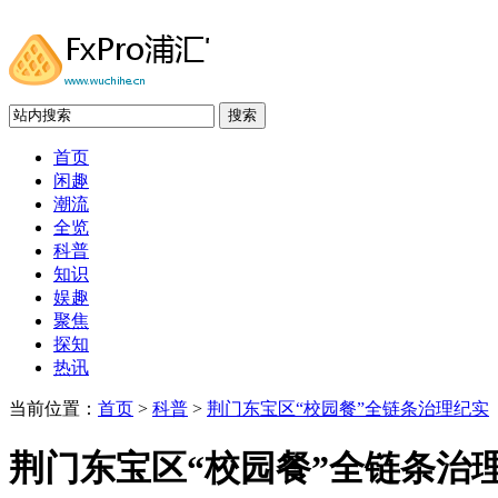
搜索
首页
闲趣
潮流
全览
科普
知识
娱趣
聚焦
探知
热讯
当前位置：
首页
>
科普
>
荆门东宝区“校园餐”全链条治理纪实
荆门东宝区“校园餐”全链条治