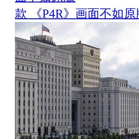
款 《P4R》画面不如原