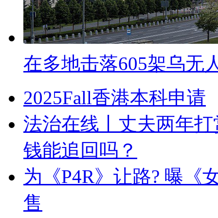
在多地击落605架乌无
2025Fall香港本科申请
法治在线丨丈夫两年打赏
钱能追回吗？
为《P4R》让路? 曝《
售