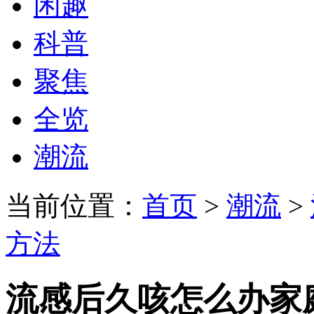
闲趣
科普
聚焦
全览
潮流
当前位置：
首页
>
潮流
>
方法
流感后久咳怎么办家