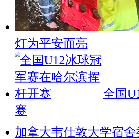
灯为平安而亮
全国U
赛
加拿大韦仕敦大学宿舍