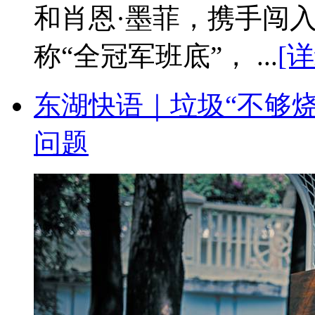
和肖恩·墨菲，携手闯
称“全冠军班底”， ...
[详
东湖快语｜垃圾“不够烧
问题