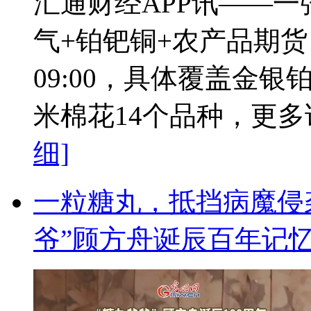
汇通财经APP讯——
气+铂钯铜+农产品期货，
09:00，具体覆盖金
米棉花14个品种，更多详
细]
一粒糖丸，抵挡病魔侵
爷”顾方舟诞辰百年记