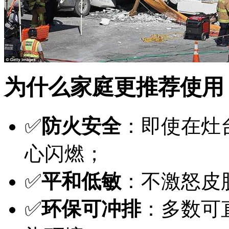
为什么家庭更推荐使用
✅
防火安全
：即使在灶
心闪燃；
✅
平和低敏
：不激怒皮
✅
环保可冲排
：多数可