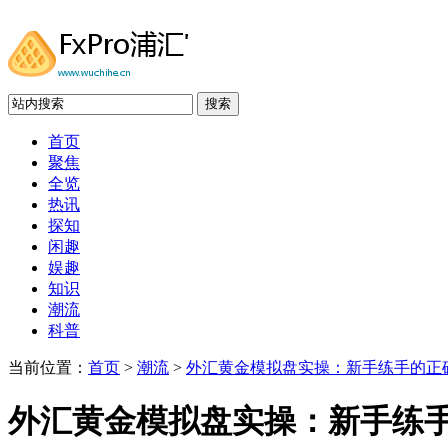
搜索
首页
聚焦
全览
热讯
探知
闲趣
娱趣
知识
潮流
科普
当前位置：
首页
>
潮流
>
外汇黄金模拟盘实操：新手练手的正
外汇黄金模拟盘实操：新手练