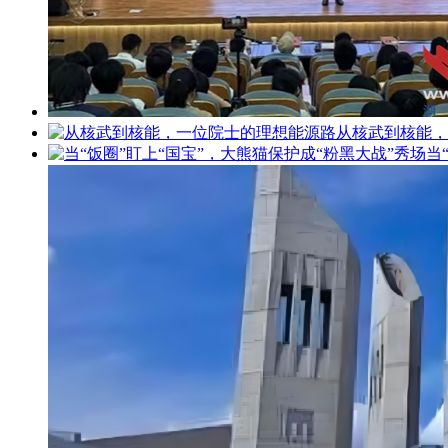
从核武到核能，
当