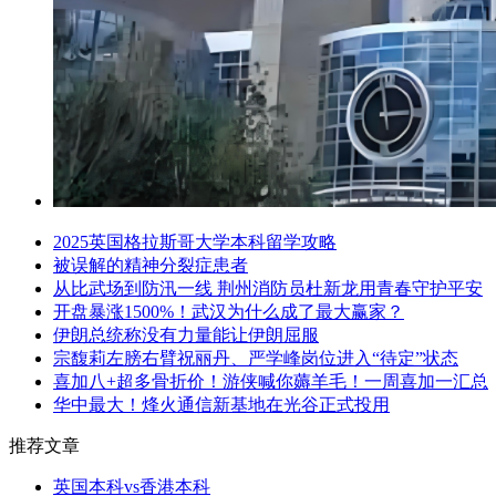
2025英国格拉斯哥大学本科留学攻略
被误解的精神分裂症患者
从比武场到防汛一线 荆州消防员杜新龙用青春守护平安
开盘暴涨1500%！武汉为什么成了最大赢家？
伊朗总统称没有力量能让伊朗屈服
宗馥莉左膀右臂祝丽丹、严学峰岗位进入“待定”状态
喜加八+超多骨折价！游侠喊你薅羊毛！一周喜加一汇总
华中最大！烽火通信新基地在光谷正式投用
推荐文章
英国本科vs香港本科