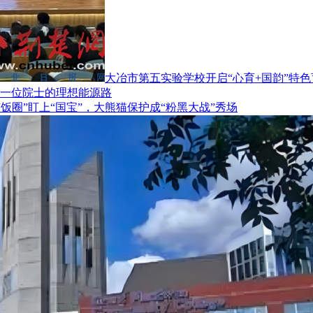
大冶市第五实验学校开启“心育+国韵”特
一位院士的理想能源路
“饭圈”盯上“国宝”，大熊猫保护成“粉黑大战”秀场