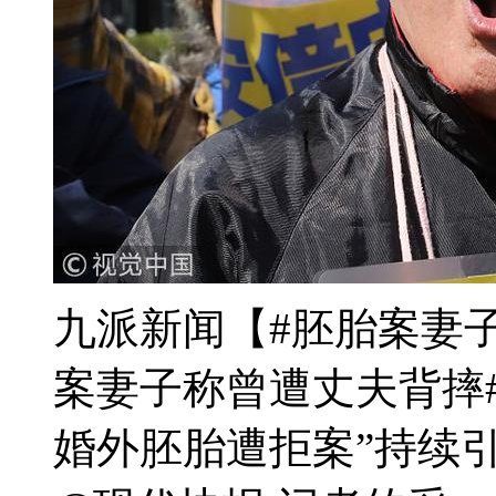
九派新闻【#胚胎案妻
案妻子称曾遭丈夫背摔
婚外胚胎遭拒案”持续